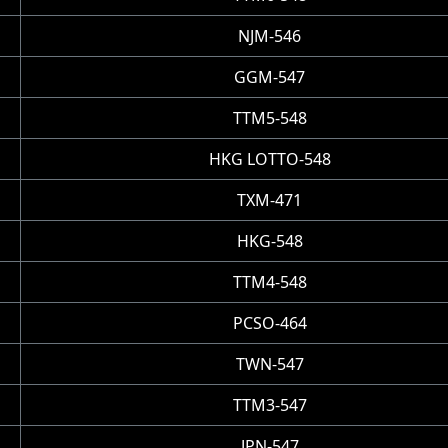
NJM-546
GGM-547
TTM5-548
HKG LOTTO-548
TXM-471
HKG-548
TTM4-548
PCSO-464
TWN-547
TTM3-547
JPN-547