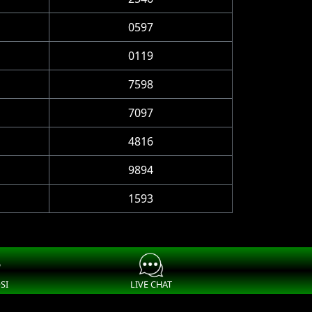
0597
0119
7598
7097
4816
9894
1593
SI
LIVE CHAT