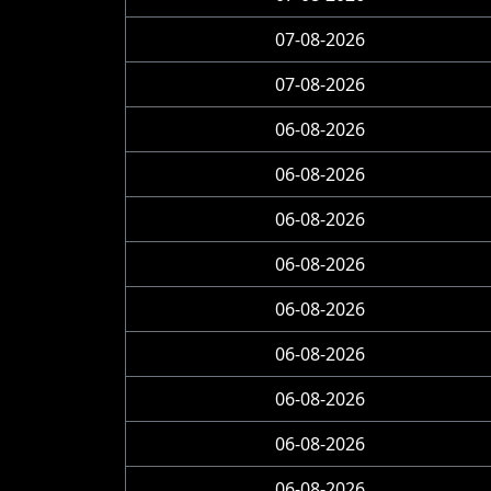
07-08-2026
07-08-2026
06-08-2026
06-08-2026
06-08-2026
06-08-2026
06-08-2026
06-08-2026
06-08-2026
06-08-2026
06-08-2026