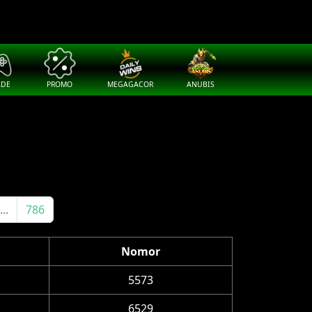
ADE
PROMO
MEGAGACOR
ANUBIS
...
786
Nomor
5573
6529