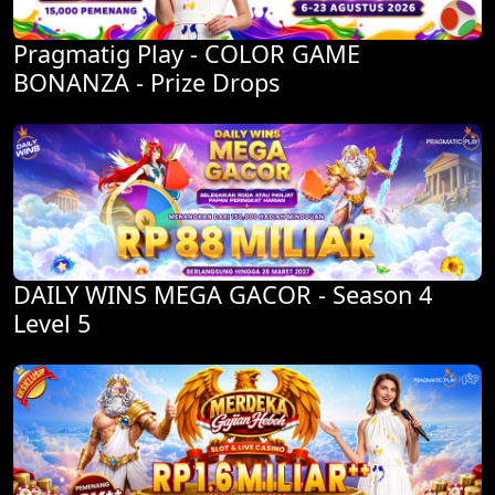
Pragmatig Play - COLOR GAME
BONANZA - Prize Drops
DAILY WINS MEGA GACOR - Season 4
Level 5