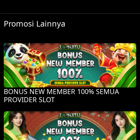
Promosi Lainnya
BONUS NEW MEMBER 100% SEMUA
PROVIDER SLOT