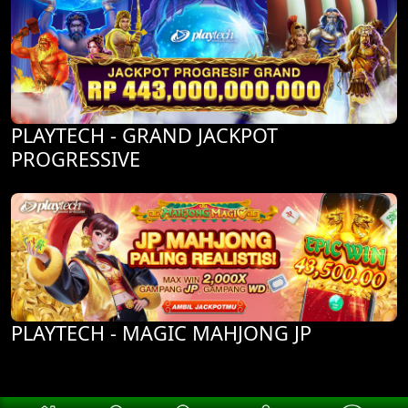
PLAYTECH - GRAND JACKPOT
PROGRESSIVE
PLAYTECH - MAGIC MAHJONG JP