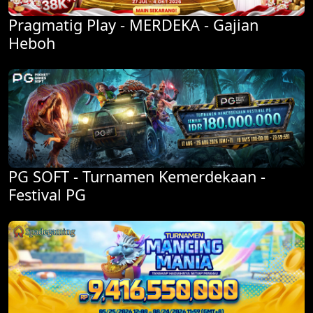
Pragmatig Play - MERDEKA - Gajian
Heboh
PG SOFT - Turnamen Kemerdekaan -
Festival PG