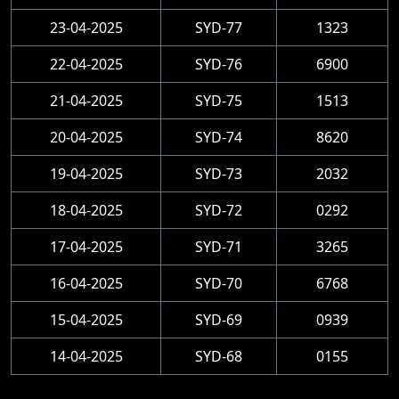
23-04-2025
SYD-77
1323
22-04-2025
SYD-76
6900
21-04-2025
SYD-75
1513
20-04-2025
SYD-74
8620
19-04-2025
SYD-73
2032
18-04-2025
SYD-72
0292
17-04-2025
SYD-71
3265
16-04-2025
SYD-70
6768
15-04-2025
SYD-69
0939
14-04-2025
SYD-68
0155