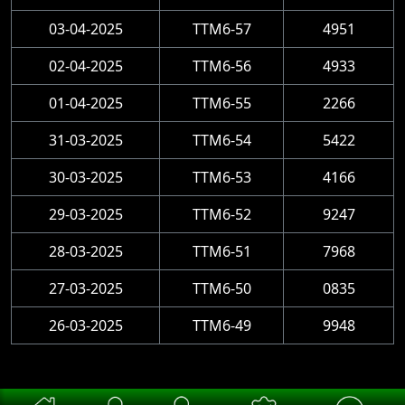
03-04-2025
TTM6-57
4951
02-04-2025
TTM6-56
4933
01-04-2025
TTM6-55
2266
31-03-2025
TTM6-54
5422
30-03-2025
TTM6-53
4166
29-03-2025
TTM6-52
9247
28-03-2025
TTM6-51
7968
27-03-2025
TTM6-50
0835
26-03-2025
TTM6-49
9948