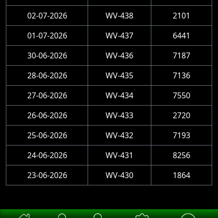
02-07-2026
WV-438
2101
01-07-2026
WV-437
6441
30-06-2026
WV-436
7187
28-06-2026
WV-435
7136
27-06-2026
WV-434
7550
26-06-2026
WV-433
2720
25-06-2026
WV-432
7193
24-06-2026
WV-431
8256
23-06-2026
WV-430
1864