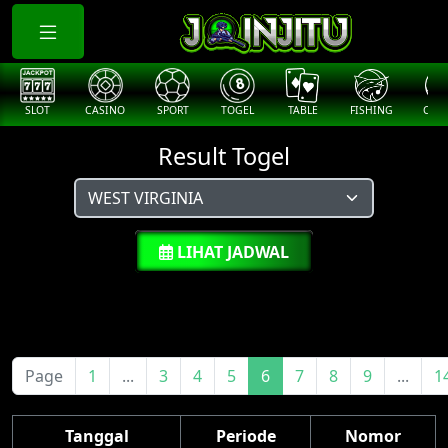
SLOT
CASINO
SPORT
TOGEL
TABLE
FISHING
COCK
Result Togel
LIHAT JADWAL
Page
1
...
3
4
5
6
7
8
9
...
1
Tanggal
Periode
Nomor